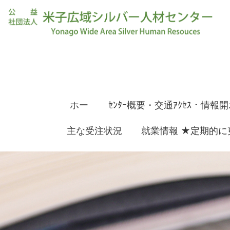
ホー
ｾﾝﾀｰ概要・交通ｱｸｾｽ・情報
主な受注状況
ム
就業情報 ★定期的に
資料