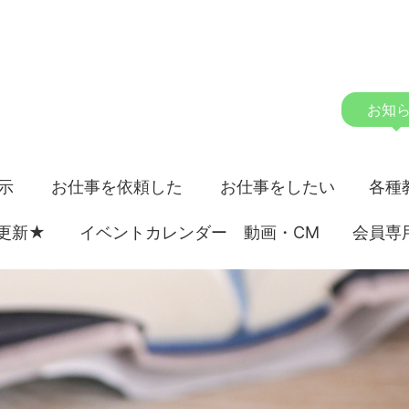
お知
開示
お仕事を依頼した
お仕事をしたい
各種
更新★
イベントカレンダー 動画・CM
い方
方
会員専
室