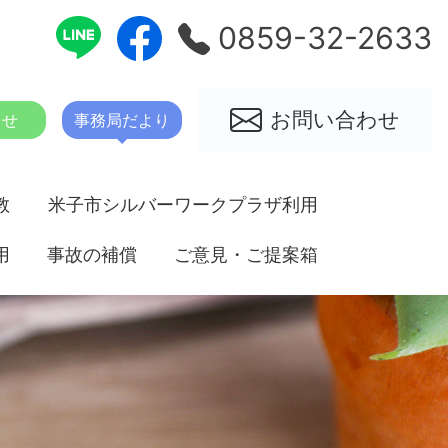
0859-32-2633
お問い合わせ
らせ
事務局だより
教
米子市シルバーワークプラザ利用
用
事故の補償
案内
ご意見・ご提案箱